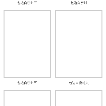
包边自密封三
包边自密封
包边自密封五
包边自密封六