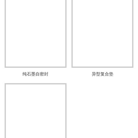
纯石墨自密封
异型复合垫