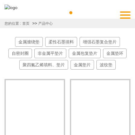
>>
您的位置 :
首页
产品中心
金属缠绕垫
柔性石墨填料
增强石墨复合垫片
自密封圈
非金属平垫片
金属包复垫片
金属垫环
聚四氟乙烯填料、垫片
金属垫片
波纹垫